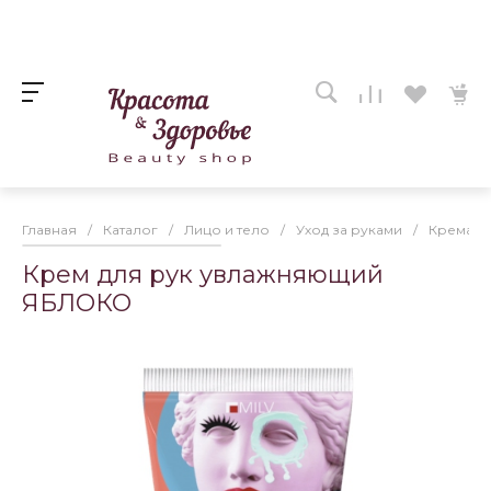
Главная
/
Каталог
/
Лицо и тело
/
Уход за руками
/
Крема дл
Крем для рук увлажняющий
ЯБЛОКО