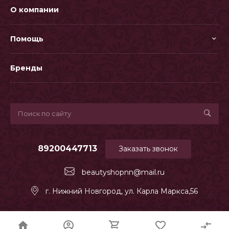
О компании
Помощь
Бренды
89200447713
Заказать звонок
beautyshopnn@mail.ru
г. Нижний Новгород, ул. Карла Маркса,56
© INTEC.Garderob
Адаптация R52.RU