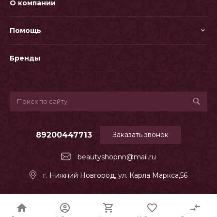
О компании
Помощь
Бренды
89200447713
Заказать звонок
beautyshopnn@mail.ru
г. Нижний Новгород, ул. Карла Маркса,56
© INTEC.Garderob
Адаптация R52.RU