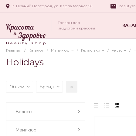
г. Нижний Новгород, ул. Карла Маркса,56
beautys
Товары для
КАТА
индустрии красоты
Главная
/
Каталог
/
Маникюр
/
Гель-лаки
/
Velvet
/
H
Holidays
Объем
Бренд
Волосы
Маникюр