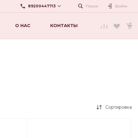
89200447713
Поиск
Войти
О НАС
КОНТАКТЫ
89200447713
г. Нижний Новгород, ул.
Карла Маркса,56
beautyshopnn@mail.ru
Сортировка