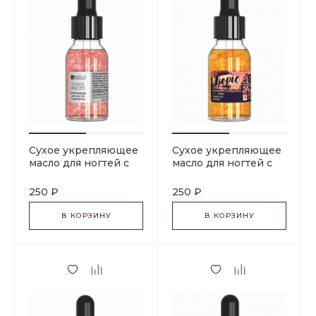
Сухое укрепляющее
Сухое укрепляющее
масло для ногтей с
масло для ногтей с
шиммером
шиммером
«MANDARIN JAM». 15
«TROPIC». 15 мл Milv
250 ₽
250 ₽
мл Milv
В КОРЗИНУ
В КОРЗИНУ