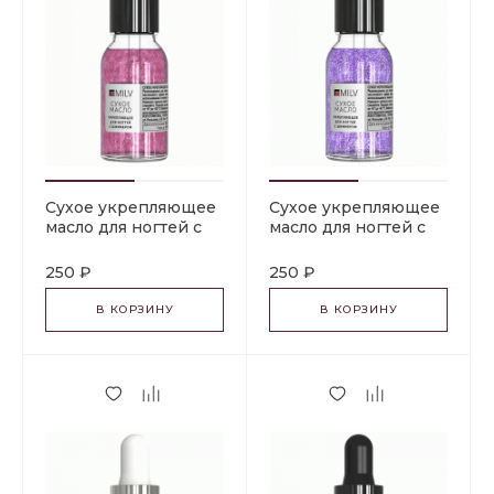
Сухое укрепляющее
Сухое укрепляющее
масло для ногтей с
масло для ногтей с
шиммером
шиммером
«CHERRY». 15 мл Milv
«MARSHMALLOW». 15
250 ₽
250 ₽
мл Milv
В КОРЗИНУ
В КОРЗИНУ