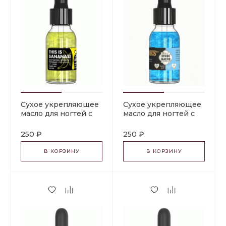
Сухое укрепляющее
Сухое укрепляющее
масло для ногтей с
масло для ногтей с
шиммером
шиммером
«BANANA». 15 мл Milv
«COOKIES». 15 мл Milv
250 ₽
250 ₽
В КОРЗИНУ
В КОРЗИНУ