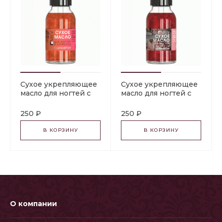
Сухое укрепляющее
Сухое укрепляющее
масло для ногтей с
масло для ногтей с
шиммером "PEACH
шиммером
and MANGO". 15 мл
"MONTPENSIER". 15
250 ₽
250 ₽
Milv
мл Milv
В КОРЗИНУ
В КОРЗИНУ
О компании