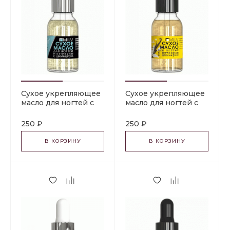
Сухое укрепляющее
Сухое укрепляющее
масло для ногтей с
масло для ногтей с
шиммером
шиммером
"ENERGY". 15 мл Milv
"VANILLA". 15 мл Milv
250 ₽
250 ₽
В КОРЗИНУ
В КОРЗИНУ