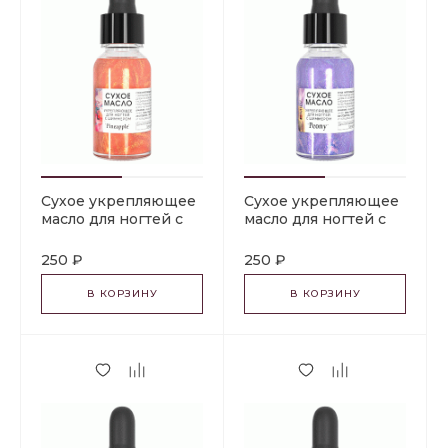
Сухое укрепляющее
Сухое укрепляющее
масло для ногтей с
масло для ногтей с
шиммером
шиммером "PEONY".
"PINEAPPLE". 15 мл
15 мл Milv
250 ₽
250 ₽
Milv
В КОРЗИНУ
В КОРЗИНУ