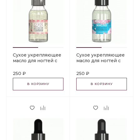
Сухое укрепляющее
Сухое укрепляющее
масло для ногтей с
масло для ногтей с
шиммером "SPRING
шиммером "PINK
KISS". 15 мл Milv
DREAMS". 15 мл Milv
250 ₽
250 ₽
В КОРЗИНУ
В КОРЗИНУ