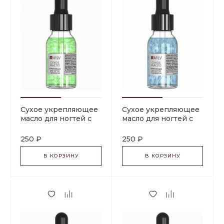
Сухое укрепляющее
Сухое укрепляющее
масло для ногтей с
масло для ногтей с
шиммером «FRUIT
шиммером
CARE». 15 мл Milv
«LUXURY». 15 мл Milv
250 ₽
250 ₽
В КОРЗИНУ
В КОРЗИНУ