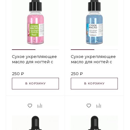
Сухое укрепляющее
Сухое укрепляющее
масло для ногтей с
масло для ногтей с
шиммером "PEARL".
шиммером
15 мл Milv
"CASHMERE". 15 мл
250 ₽
250 ₽
Milv
В КОРЗИНУ
В КОРЗИНУ