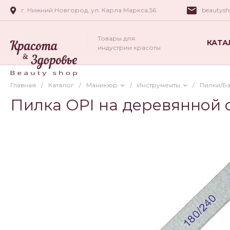
г. Нижний Новгород, ул. Карла Маркса,56
beautys
Товары для
КАТА
индустрии красоты
Главная
/
Каталог
/
Маникюр
/
Инструменты
/
Пилки/Б
Пилка OPI на деревянной 