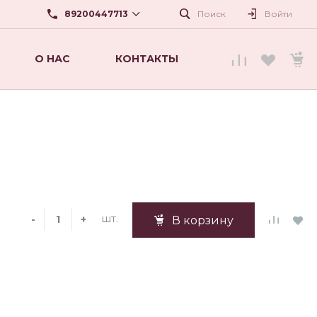
89200447713
Поиск
Войти
О НАС
КОНТАКТЫ
89200447713
г. Нижний Новгород, ул.
Карла Маркса,56
beautyshopnn@mail.ru
шт.
-
+
В корзину