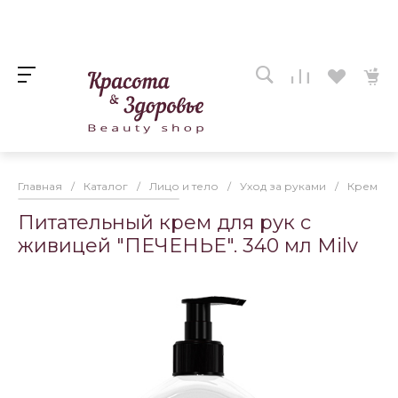
Главная
/
Каталог
/
Лицо и тело
/
Уход за руками
/
Крем для
Питательный крем для рук с
живицей "ПЕЧЕНЬЕ". 340 мл Milv