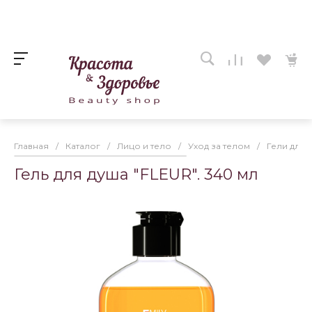
Главная
/
Каталог
/
Лицо и тело
/
Уход за телом
/
Гели для 
Гель для душа "FLEUR". 340 мл