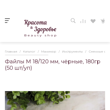
Главная
/
Каталог
/
Маникюр
/
Инструменты
/
Сменные фай
Файлы M 18/120 мм, чёрные, 180гр
(50 шт/уп)