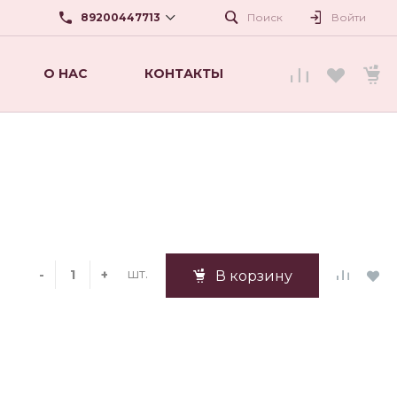
89200447713
Поиск
Войти
О НАС
КОНТАКТЫ
89200447713
г. Нижний Новгород, ул.
Карла Маркса,56
beautyshopnn@mail.ru
шт.
-
+
В корзину