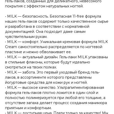
гель-лаков, созданных для деликатного, невесомого
покрытия с эффектом натуральных ногтей.
• MILK — безопасность. Безопасная 11-free формула
наших гель-лаков содержит только качественное сырье
и разработана в соответствии с нормативной
документацией. Она подходит даже самым
чувствительным рукам.
• MILK — комфорт. Уникальная кремовая формула MILK
Cream самостоятельно распределяется по ногтевой
пластине и нежно обволакивает ее.
• MILK — актуальный дизайн. Гель-лаки MILK упакованы
в стильные флаконы, которые будут идеально
смотреться на твоих полках.
• MILK — забота. Это первый уходовый бренд гель-
лаков, в ассортименте которого представлены
йогуртовые средства для кожи рук и ногтей.
• MILK — высокое качество. Ультрапигментированная
формула гель-лаков плотно ложится в один слой и
полностью полимеризуется при любой его толщине, а
отсутствие запаха делает процесс создания маникюра
приятным и комфортным.
• MILK — доступная цена. Плати только за качество! Мы