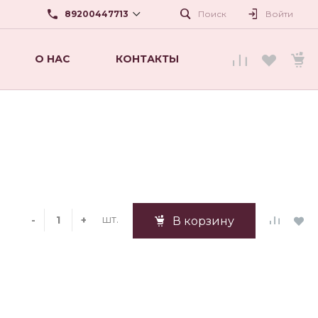
89200447713
Поиск
Войти
О НАС
КОНТАКТЫ
89200447713
г. Нижний Новгород, ул.
Карла Маркса,56
beautyshopnn@mail.ru
шт.
-
+
В корзину