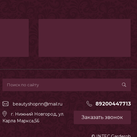
89200447713
beautyshopnn@mail.ru
г. Нижний Новгород, ул.
Заказать звонок
Карла Маркса,56
© INTEC.Garderob