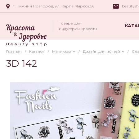
г. Нижний Новгород, ул. Карла Маркса,56
beautys
Товары для
КАТА
индустрии красоты
Главная
/
Каталог
/
Маникюр
/
Дизайн для ногтей
/
Сла
3D 142