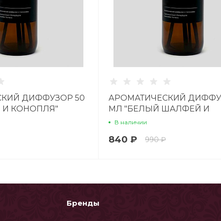
КИЙ ДИФФУЗОР 50
АРОМАТИЧЕСКИЙ ДИФФУ
Р И КОНОПЛЯ"
МЛ "БЕЛЫЙ ШАЛФЕЙ И
ЛАВАНДА"
В наличии
840 ₽
990 ₽
Бренды