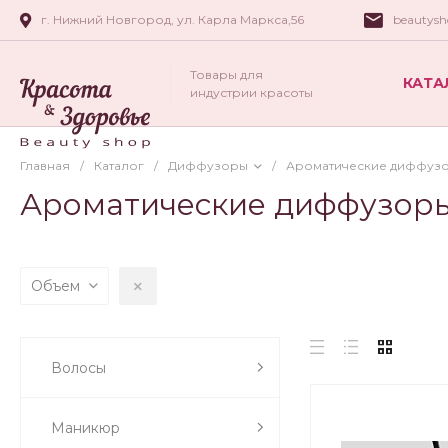
г. Нижний Новгород, ул. Карла Маркса,56
beautys
Товары для
КАТА
индустрии красоты
Главная
/
Каталог
/
Диффузоры
/
Ароматические диффуз
Ароматические диффузор
Объем
Волосы
Маникюр