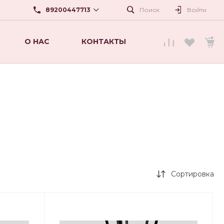
89200447713
Поиск
Войти
О НАС
КОНТАКТЫ
89200447713
г. Нижний Новгород, ул.
Карла Маркса,56
beautyshopnn@mail.ru
Сортировка