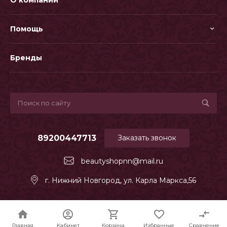
О компании
Помощь
Бренды
89200447713
Заказать звонок
beautyshopnn@mail.ru
г. Нижний Новгород, ул. Карла Маркса,56
© INTEC.Garderob
Адаптация R52.RU
Главная
Главная
Кабинет
Кабинет
Корзина
Корзина
Избранные
Избранные
Сравнение
Сравнение